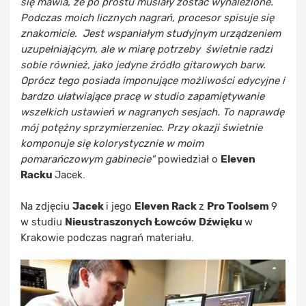
się mawia, że po prostu musiały zostać wynalezione.
Podczas moich licznych nagrań, procesor spisuje się
znakomicie. Jest wspaniałym studyjnym urządzeniem
uzupełniającym, ale w miarę potrzeby świetnie radzi
sobie również, jako jedyne źródło gitarowych barw.
Oprócz tego posiada imponujące możliwości edycyjne i
bardzo ułatwiające pracę w studio zapamiętywanie
wszelkich ustawień w nagranych sesjach. To naprawdę
mój potężny sprzymierzeniec. Przy okazji świetnie
komponuje się kolorystycznie w moim
pomarańczowym gabinecie"
powiedział o
Eleven
Racku
Jacek.
Na zdjęciu
Jacek
i jego
Eleven Rack
z
Pro Toolsem
9
w studiu
Nieustraszonych Łowców Dźwięku
w
Krakowie podczas nagrań materiału.