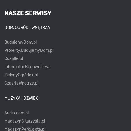
NASZE SERWISY
DOM, OGRÓD I WNĘTRZA
BudujemyDom.pl
Projekty.BudujemyDom.pl
CoZaIle.pl
Informator Budownictwa
ZielonyOgródek.pl
CzasNaWnetrze.pl
MUZYKA I DŹWIĘK
Audio.com.pl
MagazynGitarzysta.pl
MagazynPerkusista.pl