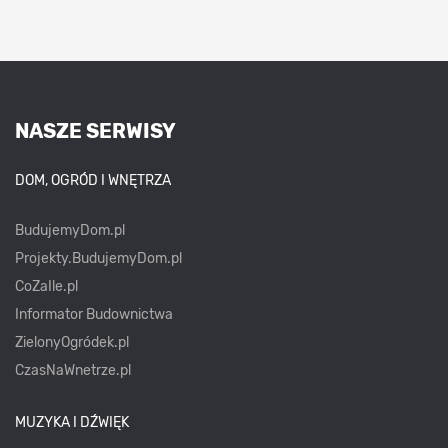
NASZE SERWISY
DOM, OGRÓD I WNĘTRZA
BudujemyDom.pl
Projekty.BudujemyDom.pl
CoZaIle.pl
Informator Budownictwa
ZielonyOgródek.pl
CzasNaWnetrze.pl
MUZYKA I DŹWIĘK