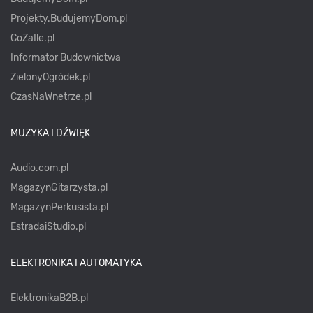
Projekty.BudujemyDom.pl
CoZaIle.pl
Informator Budownictwa
ZielonyOgródek.pl
CzasNaWnetrze.pl
MUZYKA I DŹWIĘK
Audio.com.pl
MagazynGitarzysta.pl
MagazynPerkusista.pl
EstradaiStudio.pl
ELEKTRONIKA I AUTOMATYKA
ElektronikaB2B.pl