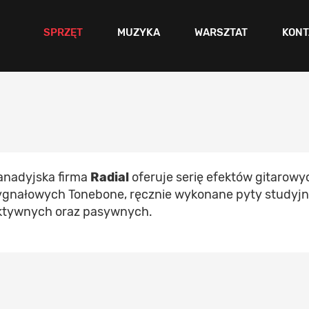
SPRZĘT
MUZYKA
WARSZTAT
KONT
anadyjska firma
Radial
oferuje serię efektów gitarow
ygnałowych Tonebone, ręcznie wykonane pyty studyjne
ktywnych oraz pasywnych.