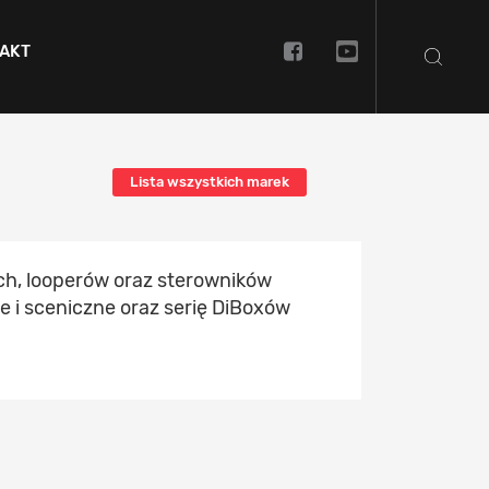
AKT
Lista wszystkich marek
ych, looperów oraz sterowników
 i sceniczne oraz serię DiBoxów