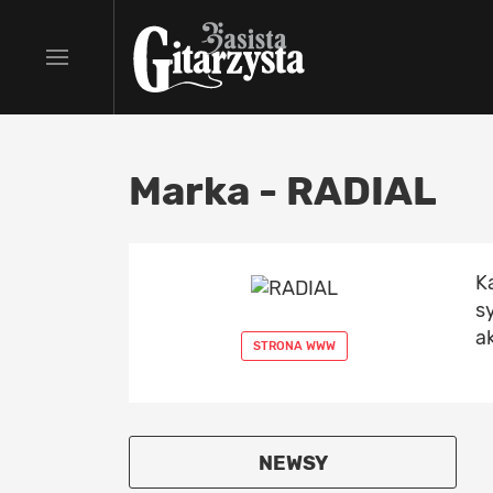
Marka - RADIAL
K
s
a
STRONA WWW
NEWSY