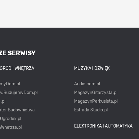
ZE SERWISY
OGRÓD I WNĘTRZA
MUZYKA I DŹWIĘK
emyDom.pl
Audio.com.pl
ty.BudujemyDom.pl
MagazynGitarzysta.pl
.pl
MagazynPerkusista.pl
ator Budownictwa
EstradaiStudio.pl
yOgródek.pl
ELEKTRONIKA I AUTOMATYKA
Wnetrze.pl