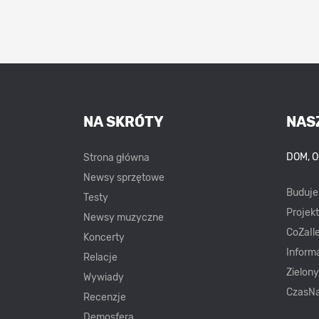
NA SKRÓTY
NAS
DOM, 
Strona główna
Newsy sprzętowe
Buduj
Testy
Projek
Newsy muzyczne
CoZaIle
Koncerty
Inform
Relacje
Zielon
Wywiady
CzasNa
Recenzje
Demosfera