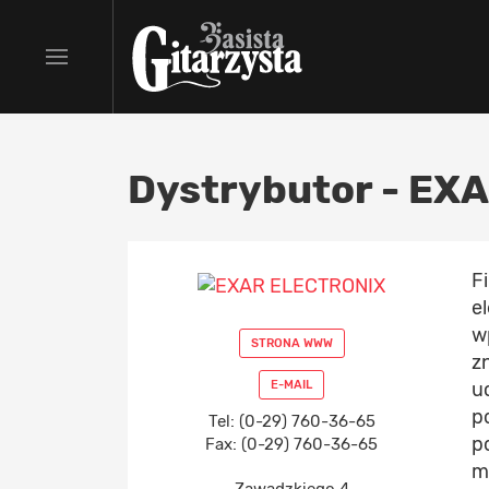
Dystrybutor - EX
F
e
w
STRONA WWW
z
E-MAIL
u
p
Tel: (0-29) 760-36-65
p
Fax: (0-29) 760-36-65
m