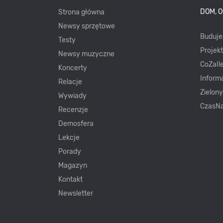
DOM, 
Strona główna
Newsy sprzętowe
Buduj
Testy
Projek
Newsy muzyczne
CoZaIle
Koncerty
Inform
Relacje
Zielon
Wywiady
CzasNa
Recenzje
Demosfera
Lekcje
Porady
Magazyn
Kontakt
Newsletter