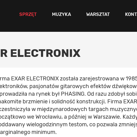
SPRZĘT
MUZYKA
WARSZTAT
KONT
AR ELECTRONIX
irma EXAR ELECTRONIX została zarejestrowana w 1985
lektroników, pasjonatów gitarowych efektów dźwiękow
prowadziła na rynek był PHASING. Od razu zdobył sob
nakomite brzmienie i solidność konstrukcji. Firma EX
czestniczyła w międzynarodowych targach muzycznych
oczątkowo we Wrocławiu, a później w Warszawie. Każd
oddawany wielogodzinnym testom, co pozwala zmniej
arginalnego minimum.