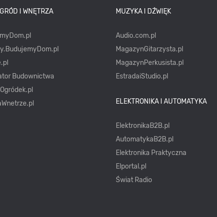
OGRÓD I WNĘTRZA
MUZYKA I DŹWIĘK
emyDom.pl
Audio.com.pl
ty.BudujemyDom.pl
MagazynGitarzysta.pl
.pl
MagazynPerkusista.pl
ator Budownictwa
EstradaiStudio.pl
yOgródek.pl
ELEKTRONIKA I AUTOMATYKA
Wnetrze.pl
ElektronikaB2B.pl
AutomatykaB2B.pl
Elektronika Praktyczna
Elportal.pl
Świat Radio