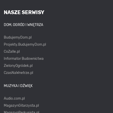
NASZE SERWISY
DOM, OGRÓD I WNĘTRZA
BudujemyDom.pl
Projekty.BudujemyDom.pl
CoZaIle.pl
Informator Budownictwa
ZielonyOgródek.pl
CzasNaWnetrze.pl
MUZYKA I DŹWIĘK
Audio.com.pl
MagazynGitarzysta.pl
MagazynPerkusista.pl