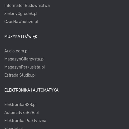
Informator Budownictwa
ZielonyOgródek.pl
CzasNaWnetrze.pl
MUZYKA I DŹWIĘK
Audio.com.pl
MagazynGitarzysta.pl
MagazynPerkusista.pl
EstradaiStudio.pl
ELEKTRONIKA I AUTOMATYKA
ElektronikaB2B.pl
AutomatykaB2B.pl
Elektronika Praktyczna
Elportal.pl