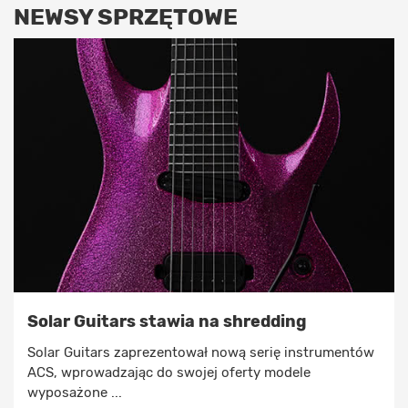
NEWSY SPRZĘTOWE
Solar Guitars stawia na shredding
Solar Guitars zaprezentował nową serię instrumentów
ACS, wprowadzając do swojej oferty modele
wyposażone ...