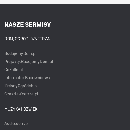
NASZE SERWISY
DOM, OGRÓD I WNĘTRZA
BudujemyDom.pl
Projekty.BudujemyDom.pl
CoZaIle.pl
Informator Budownictwa
ZielonyOgródek.pl
CzasNaWnetrze.pl
MUZYKA I DŹWIĘK
Audio.com.pl