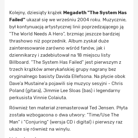
Kolejny, dziesiąty krążek
Megadeth "The System Has
Failed"
ukazał się we wrześniu 2004 roku. Muzycznie,
był kontynuacją artystycznej linii poprzedzającego ją
"The World Needs A Hero", brzmiąc jeszcze bardziej
thrashowo niż poprzednik. Album zyskał duże
zainteresowanie zarówno wśród fanów, jak i
dziennikarzy i zadebiutował na 18 miejscu listy
Billboard. "The System Has Failed" jest pierwszym z
trzech krążków amerykańskiej grupy nagrany bez
oryginalnego basisty Davida Ellefsona. Na płycie obok
Dave'a Mustaine'a pojawili się muzycy sesyjni - Chris
Poland (gitara), Jimmie Lee Sloas (bas) i legendarny
perkusista Vinnie Colaiuta.
Również ten materiał zremasterował Ted Jensen. Płyta
została wzbogacona o dwa utwory: "Time/Use The
Man" i "Conjuring" (wersja CD i digital) i pierwszy raz
ukaże się również na winylu.