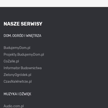
NASZE SERWISY
DOM, OGRÓD I WNĘTRZA
BudujemyDom.pl
Projekty.BudujemyDom.pl
CoZaIle.pl
Informator Budownictwa
ZielonyOgródek.pl
CzasNaWnetrze.pl
MUZYKA I DŹWIĘK
Audio.com.pl