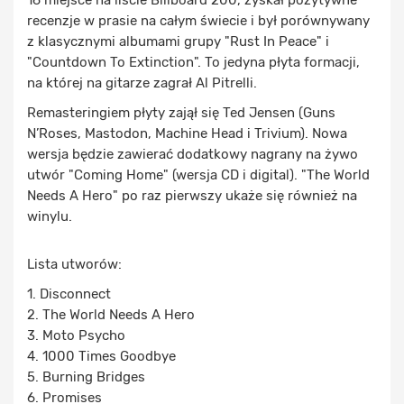
16 miejsce na liście Billboard 200, zyskał pozytywne
recenzje w prasie na całym świecie i był porównywany
z klasycznymi albumami grupy "Rust In Peace" i
"Countdown To Extinction". To jedyna płyta formacji,
na której na gitarze zagrał Al Pitrelli.
Remasteringiem płyty zajął się Ted Jensen (Guns
N’Roses, Mastodon, Machine Head i Trivium). Nowa
wersja będzie zawierać dodatkowy nagrany na żywo
utwór "Coming Home" (wersja CD i digital). "The World
Needs A Hero" po raz pierwszy ukaże się również na
winylu.
Lista utworów:
1. Disconnect
2. The World Needs A Hero
3. Moto Psycho
4. 1000 Times Goodbye
5. Burning Bridges
6. Promises