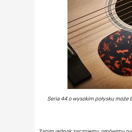
Seria 44 o wysokim połysku może
Zanim jednak zaczniemy, omówimy pytan