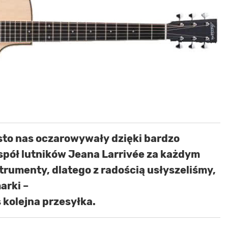
sto nas oczarowywały dzięki bardzo
spół lutników Jeana Larrivée za każdym
rumenty, dlatego z radością usłyszeliśmy,
arki –
s kolejna przesyłka.