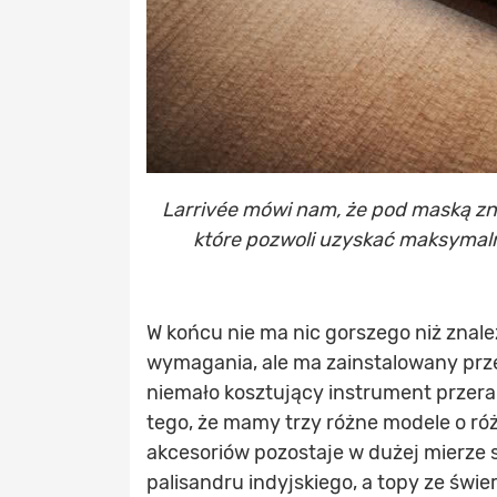
Larrivée mówi nam, że pod maską z
które pozwoli uzyskać maksymaln
W końcu nie ma nic gorszego niż znalez
wymagania, ale ma zainstalowany przetw
niemało kosztujący instrument przer
tego, że mamy trzy różne modele o r
akcesoriów pozostaje w dużej mierze s
palisandru indyjskiego, a topy ze świe