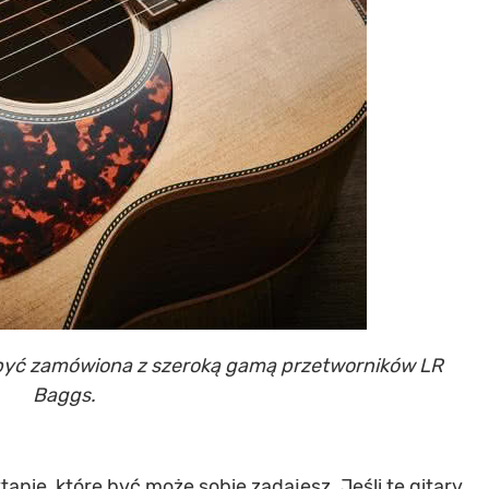
 być zamówiona z szeroką gamą przetworników LR
Baggs.
ie, które być może sobie zadajesz. Jeśli te gitary