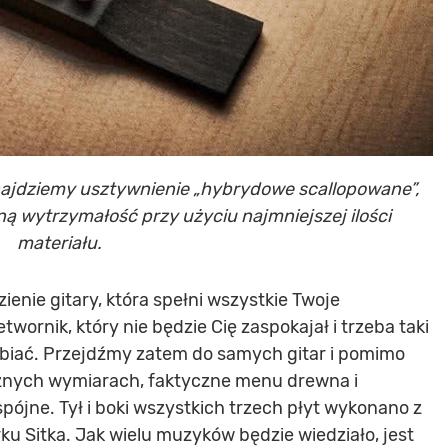
najdziemy usztywnienie „hybrydowe scallopowane”,
ą wytrzymałość przy użyciu najmniejszej ilości
materiału.
ienie gitary, która spełni wszystkie Twoje
ornik, który nie będzie Cię zaspokajał i trzeba taki
abiać. Przejdźmy zatem do samych gitar i pomimo
óżnych wymiarach, faktyczne menu drewna i
pójne. Tył i boki wszystkich trzech płyt wykonano z
rku Sitka. Jak wielu muzyków będzie wiedziało, jest