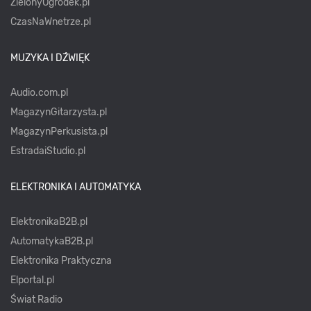
ZielonyOgródek.pl
CzasNaWnetrze.pl
MUZYKA I DŹWIĘK
Audio.com.pl
MagazynGitarzysta.pl
MagazynPerkusista.pl
EstradaiStudio.pl
ELEKTRONIKA I AUTOMATYKA
ElektronikaB2B.pl
AutomatykaB2B.pl
Elektronika Praktyczna
Elportal.pl
Świat Radio