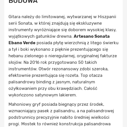
BUDOWA
Gitara należy do limitowanej, wytwarzanej w Hiszpanii
serii Sonata, w której znajdują się ekskluzywne
instrumenty wyróżniające się doborem wysokiej klasy,
wyjątkowych gatunków drewna.
Artesano Sonata
Ebano Verde
posiada płytę wierzchnią z litego świerku
a tył i boki wykonano z pięknie prezentującego się
hebanu zielonego o nieregularnej, oryginalnej fakturze
słojów. Na 2016 rok przygotowano 50 takich
instrumentów. Otwór rezonansowy zdobi szeroka,
efektownie prezentująca się rozeta. Top otacza
palisandrowy binding z jasnym, naturalnym
ożyłkowaniem przy obu krawędziach. Całość
wykończono satynowym lakierem.
Mahoniowy gryf posiada biegnący przez środek,
wzmacniający pasek z palisandru, a na palisandrowej
podstrunnicy precyzyjnie nabito średniej wielkości
progi. Mostek to również konstrukcja palisandrowa