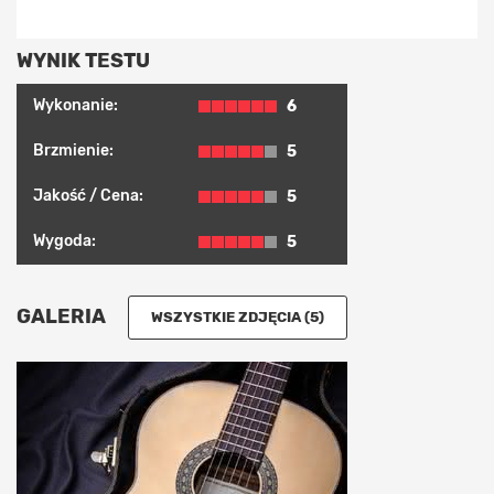
WYNIK TESTU
Wykonanie:
6
Brzmienie:
5
Jakość / Cena:
5
Wygoda:
5
GALERIA
WSZYSTKIE ZDJĘCIA (5)