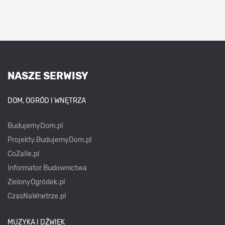
NASZE SERWISY
DOM, OGRÓD I WNĘTRZA
BudujemyDom.pl
Projekty.BudujemyDom.pl
CoZaIle.pl
Informator Budownictwa
ZielonyOgródek.pl
CzasNaWnetrze.pl
MUZYKA I DŹWIĘK