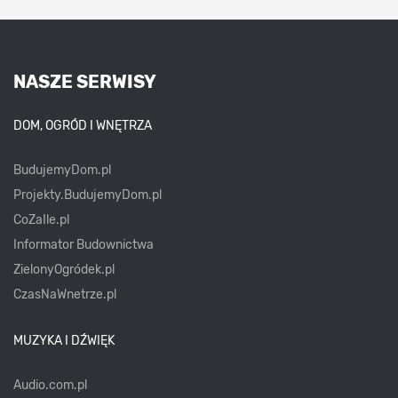
NASZE SERWISY
DOM, OGRÓD I WNĘTRZA
BudujemyDom.pl
Projekty.BudujemyDom.pl
CoZaIle.pl
Informator Budownictwa
ZielonyOgródek.pl
CzasNaWnetrze.pl
MUZYKA I DŹWIĘK
Audio.com.pl