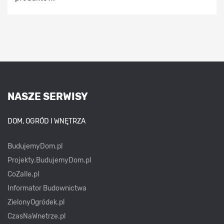
NASZE SERWISY
DOM, OGRÓD I WNĘTRZA
BudujemyDom.pl
Projekty.BudujemyDom.pl
CoZaIle.pl
Informator Budownictwa
ZielonyOgródek.pl
CzasNaWnetrze.pl