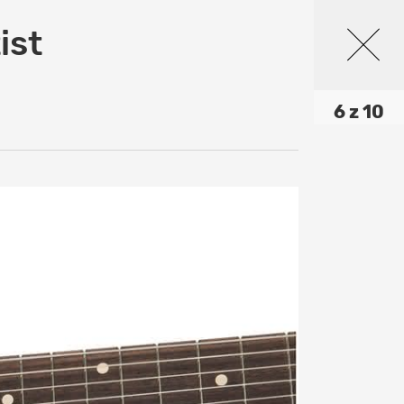
ist
6 z 10