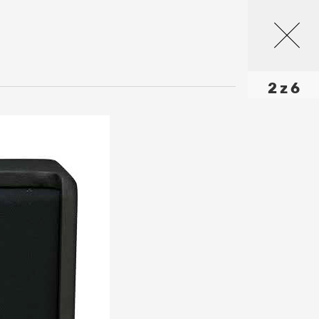
2 z 6