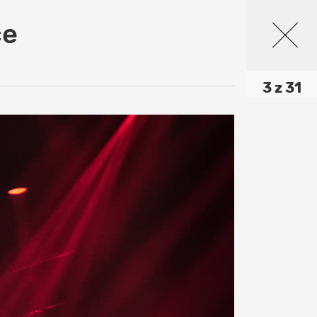
ce
3 z 31