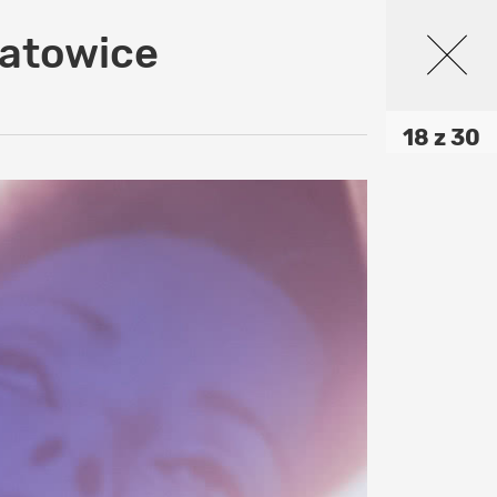
Katowice
18 z 30