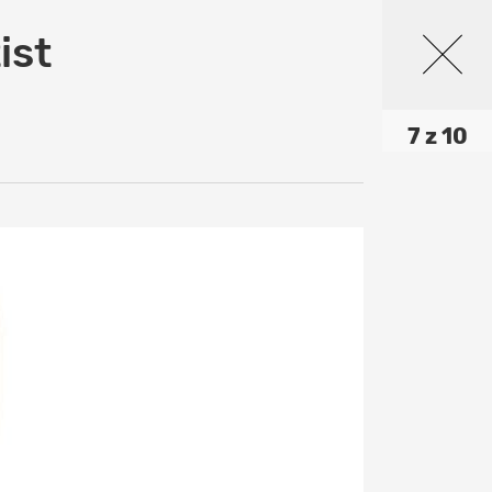
ist
7 z 10