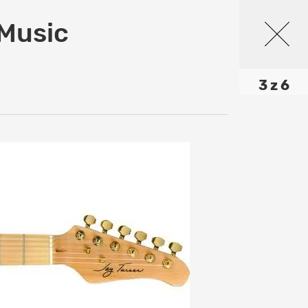
 Music
3 z 6