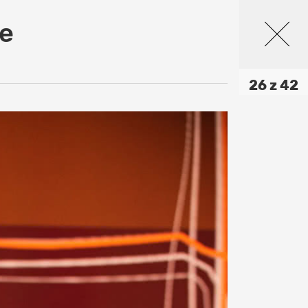
ce
26 z 42