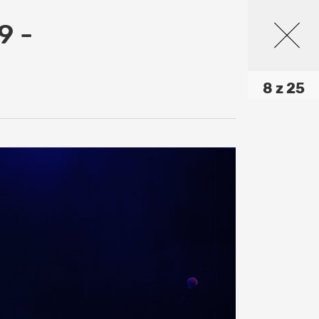
9 -
8 z 25