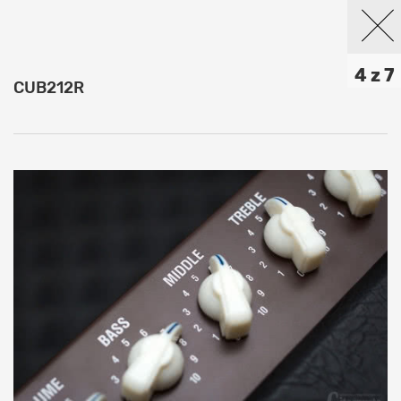
4 z 7
CUB212R