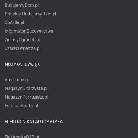
BudujemyDom.pl
Projekty.BudujemyDom.pl
CoZaIle.pl
Informator Budownictwa
ZielonyOgródek.pl
CzasNaWnetrze.pl
MUZYKA I DŹWIĘK
Audio.com.pl
MagazynGitarzysta.pl
MagazynPerkusista.pl
EstradaiStudio.pl
ELEKTRONIKA I AUTOMATYKA
ElektronikaB2B.pl