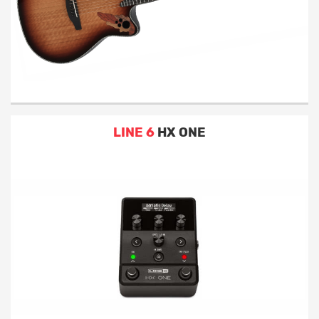
Gitara basowa
Gitara elektryczna
Kolumna
Wzmacniacz
LINE 6
HX ONE
Pozostałe