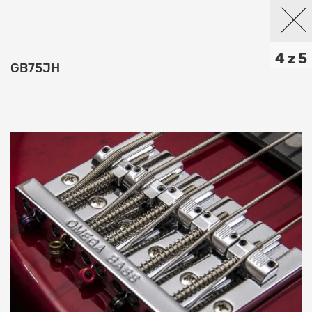
4 z 5
GB75JH