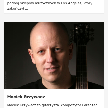
podbój sklepów muzycznych w Los Angeles, który
zakończył ...
Maciek Grzywacz
Maciek Grzywacz to gitarzysta, kompozytor i aranżer,