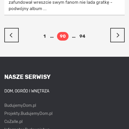
zafundował wreszcie swym fanom nie lada gratkę -
podwójny album ...
1
...
90
...
94
NASZE SERWISY
DOM, OGRÓD I WNĘTRZA
BudujemyDom.pl
Projekty.BudujemyDom.pl
CoZaIle.pl