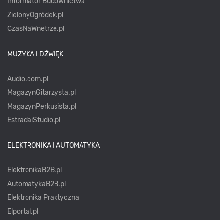
Informator Budownictwa
ZielonyOgródek.pl
CzasNaWnetrze.pl
MUZYKA I DŹWIĘK
Audio.com.pl
MagazynGitarzysta.pl
MagazynPerkusista.pl
EstradaiStudio.pl
ELEKTRONIKA I AUTOMATYKA
ElektronikaB2B.pl
AutomatykaB2B.pl
Elektronika Praktyczna
Elportal.pl