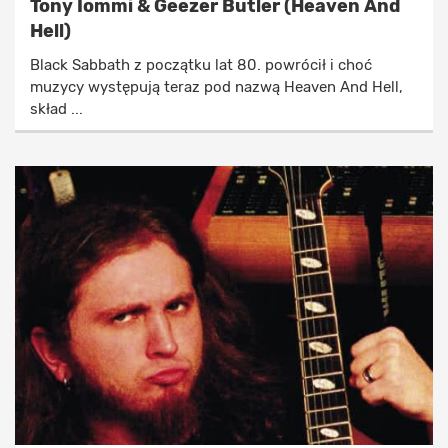
Tony Iommi & Geezer Butler (Heaven And
Hell)
Black Sabbath z początku lat 80. powrócił i choć
muzycy występują teraz pod nazwą Heaven And Hell,
skład ...