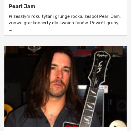
Pearl Jam
W zeszłym roku tytani grunge rocka, zespół Pearl Jam,
znowu grał koncerty dla swoich fanów. Powrót grupy
...