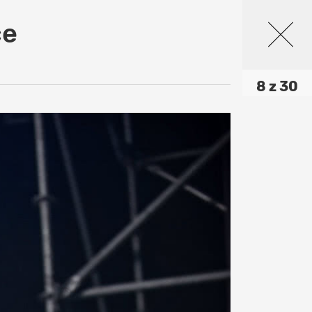
ce
8 z 30