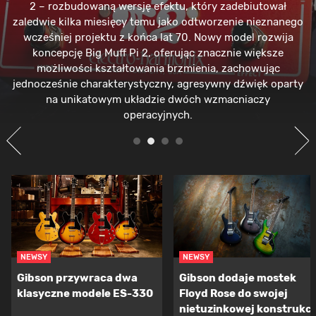
2 – rozbudowaną wersję efektu, który zadebiutował
zaledwie kilka miesięcy temu jako odtworzenie nieznanego
wcześniej projektu z końca lat 70. Nowy model rozwija
koncepcję Big Muff Pi 2, oferując znacznie większe
możliwości kształtowania brzmienia, zachowując
jednocześnie charakterystyczny, agresywny dźwięk oparty
na unikatowym układzie dwóch wzmacniaczy
operacyjnych.
NEWSY
NEWSY
Gibson przywraca dwa
Gibson dodaje mostek
klasyczne modele ES-330
Floyd Rose do swojej
nietuzinkowej konstrukcj