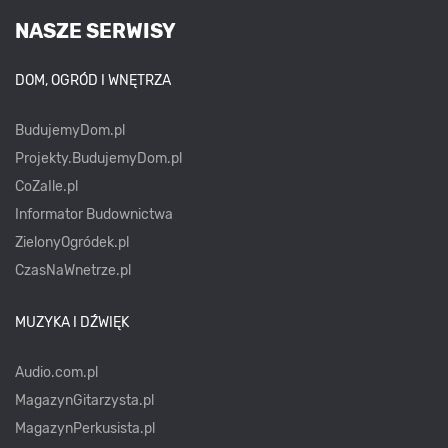
NASZE SERWISY
DOM, OGRÓD I WNĘTRZA
BudujemyDom.pl
Projekty.BudujemyDom.pl
CoZaIle.pl
Informator Budownictwa
ZielonyOgródek.pl
CzasNaWnetrze.pl
MUZYKA I DŹWIĘK
Audio.com.pl
MagazynGitarzysta.pl
MagazynPerkusista.pl