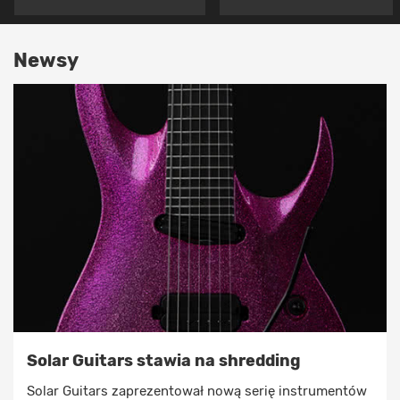
Newsy
Solar Guitars stawia na shredding
Solar Guitars zaprezentował nową serię instrumentów