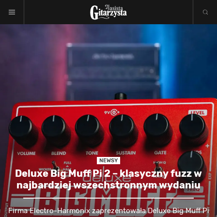
NEWSY
Deluxe Big Muff Pi 2 – klasyczny fuzz w
najbardziej wszechstronnym wydaniu
Firma Electro-Harmonix zaprezentowała Deluxe Big Muff Pi